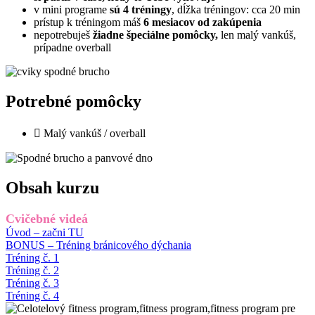
v mini programe
sú 4 tréningy
, dĺžka tréningov: cca 20 min
prístup k tréningom máš
6 mesiacov od zakúpenia
nepotrebuješ
žiadne špeciálne pomôcky,
len malý vankúš,
prípadne overball
Potrebné pomôcky
Malý vankúš / overball
Obsah kurzu
Cvičebné videá
Úvod – začni TU
BONUS – Tréning bránicového dýchania
Tréning č. 1
Tréning č. 2
Tréning č. 3
Tréning č. 4