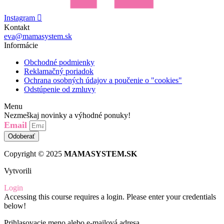
Instagram
Kontakt
eva@mamasystem.sk
Informácie
Obchodné podmienky
Reklamačný poriadok
Ochrana osobných údajov a poučenie o "cookies"
Odstúpenie od zmluvy
Menu
Nezmeškaj novinky a výhodné ponuky!
Email
Odoberať
Copyright © 2025
MAMASYSTEM.SK
Vytvorili
OWI CREATIVE
Login
Accessing this course requires a login. Please enter your credentials
below!
Prihlasovacie meno alebo e-mailová adresa