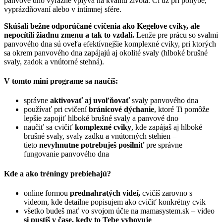
panvové dno výrazne vplýva na kvalitu života. Či už pri pohybe,
vyprázdňovaní alebo v intímnej sfére.
Skúšali bežne odporúčané cvičenia ako Kegelove cviky, ale
nepocítili žiadnu zmenu a tak to vzdali.
Lenže p
re prácu so svalmi
panvového dna sú oveľa efektívnejšie komplexné cviky, pri ktorých
sa okrem panvového dna zapájajú aj okolité svaly (hlboké brušné
svaly, zadok a vnútorné stehná).
V tomto mini programe sa naučíš:
správne
aktivovať aj uvoľňovať
svaly panvového dna
používať pri cvičení
bránicové dýchanie
, ktoré Ti pomôže
lepšie zapojiť hlboké brušné svaly a panvové dno
naučiť sa cvičiť
komplexné cviky
, kde zapájaš aj hlboké
brušné svaly, svaly zadku a vnútorných stehien –
tieto
nevyhnutne potrebuješ posilniť
pre správne
fungovanie panvového dna
Kde a ako tréningy prebiehajú?
online formou
prednahratých videí,
cvičíš zarovno s
videom, kde detailne popisujem ako cvičiť konkrétny cvik
všetko budeš mať vo svojom účte na mamasystem.sk – video
si pustíš v čase, kedy to Tebe vyhovuje