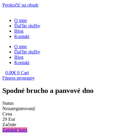
Preskočiť na obsah
O mne
Ďaľšie služby
Blog
Kontakt
O mne
Ďaľšie služby
Blog
Kontakt
0.00
€
0
Cart
Fitness programy
Spodné brucho a panvové dno
Status
Nezaregistrovaný
Cena
29 Eur
Začnite
Zakúpiť kurz