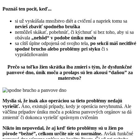
Poznáš ten pocit, keď...
si už vyskúšala množstvo diét a cvičení a napriek tomu sa
nevieš zbaviť spodného bruška
nemôžeš skákať, pobehnúť, či kýchnuť si bez toho, aby si sa
obávala
„nehôd“ v podobe úniku moču
sa cítiš úplne odpojená od svojho tela,
po sekcii máš necitlivé
spodné brucho alebo problémy pri styku
či s
vyprádzňovaním
Prečo sa toľko žien skrátka iba zmieri s tým, že dysfunkčné
panvové dno, únik moču a prolaps sú len akousi “daňou” za
materstvo?
Myslia si, že inak ako operáciou sa tieto problémy nedajú
vyriešiť.
Áno, existujú prípady, kedy je operácia nevyhnutná. Ale
väčšina prípadov úniku moču a poklesu panvových orgánov sa dá
zmierniť či dokonca vyriešiť správnym cvičením
Nikto im nepovedal, že aj keď tieto problémy sú u žien po
pôrode “bežné”, celkom určite nie sú normálne.
Avšak f
unkčné